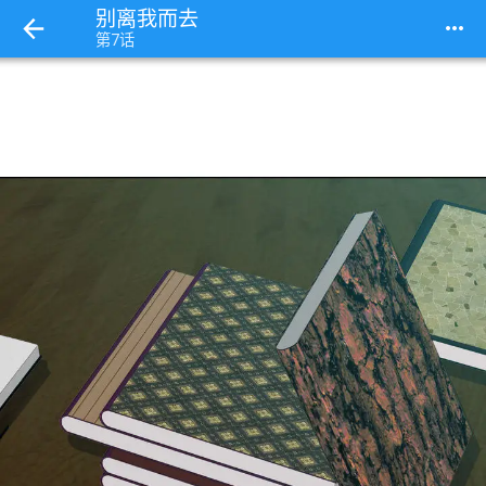
别离我而去
more_horiz
第7话