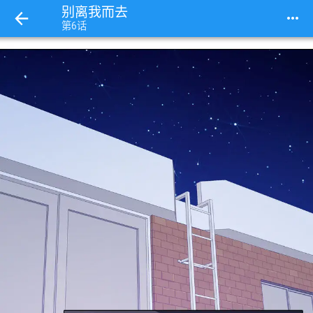
别离我而去
more_horiz
第6话