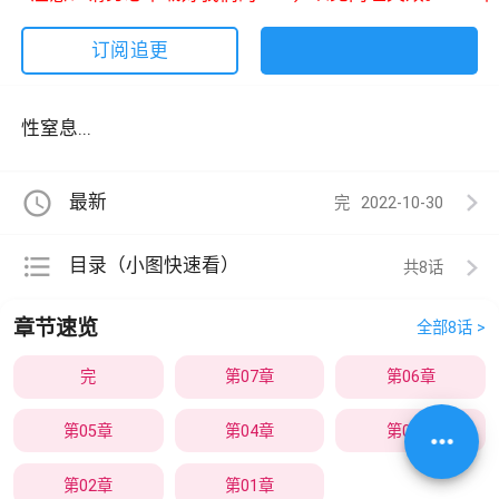
订阅追更
性窒息...
access_time
最新
完
2022-10-30
format_list_bulleted
目录（小图快速看）
共8
章节速览
全部8话 >
完
第07章
第06章
第05章
第04章
第03章
more_horiz
第02章
第01章