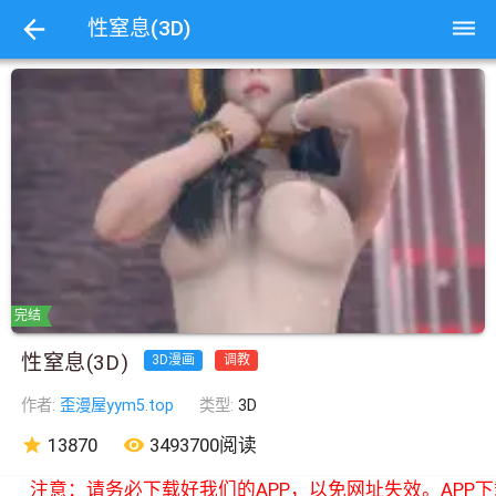
dehaze
性窒息(3D)
完结
性窒息(3D)
3D漫画
调教
作者:
歪漫屋yym5.top
类型:
3D
star
13870
remove_red_eye
3493700阅读
注意：请务必下载好我们的APP，以免网址失效。APP下