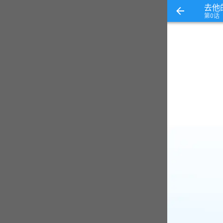
去他
第0话