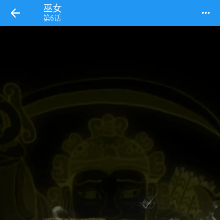
巫女
more_horiz
第6话