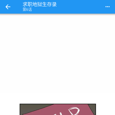
求职地狱生存录
more_horiz
第6话