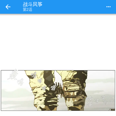
战斗风筝
more_horiz
第2话