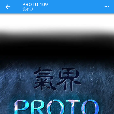
PROTO 109
more_horiz
第41话