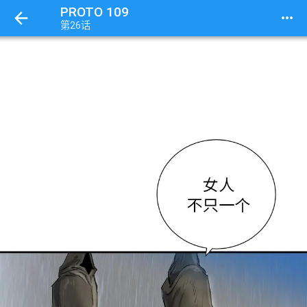
PROTO 109
more_horiz
第26话