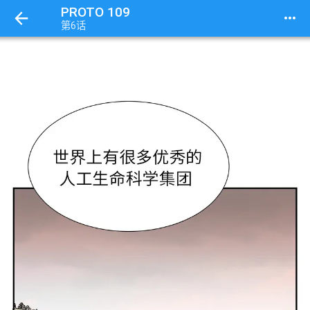
PROTO 109
more_horiz
第6话