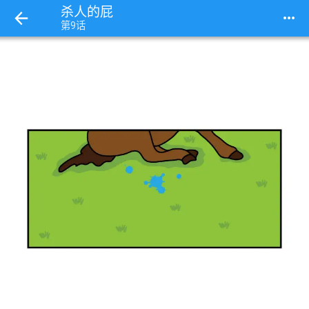
杀人的屁
more_horiz
第9话