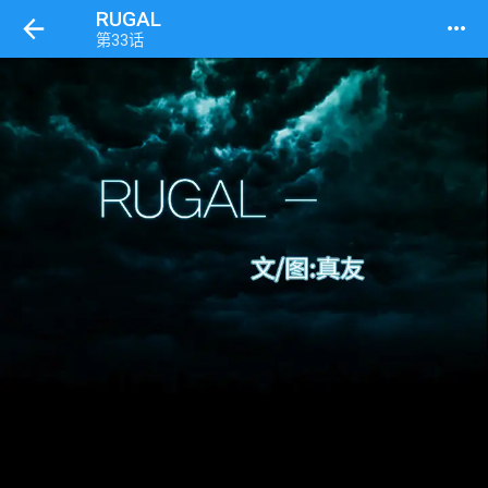
RUGAL
more_horiz
第33话