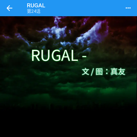
RUGAL
more_horiz
第24话