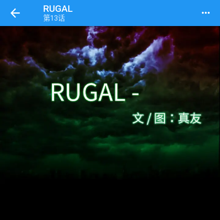
RUGAL
more_horiz
第13话