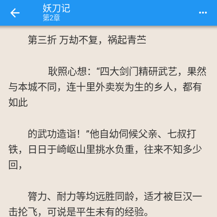
妖刀记
more_horiz
第2章
第三折 万劫不复，祸起青苎
耿照心想：“四大剑门精研武艺，果然
与本城不同，连十里外卖炭为生的乡人，都有
如此
的武功造诣！”他自幼伺候父亲、七叔打
铁，日日于崎岖山里挑水负重，往来不知多少
回，
膂力、耐力等均远胜同龄，适才被巨汉一
击抡飞，可说是平生未有的经验。