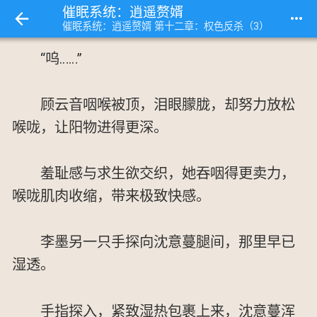
催眠系统：逍遥赘婿
more_horiz
催眠系统：逍遥赘婿 第十二章：权色反杀（3）
“呜……”
顾云音咽喉被顶，泪眼朦胧，却努力放松
喉咙，让阳物进得更深。
羞耻感与求生欲交织，她吞咽得更卖力，
喉咙肌肉收缩，带来极致快感。
李墨另一只手探向沈意蔓腿间，那里早已
湿透。
手指探入，紧致湿热包裹上来，沈意蔓浑