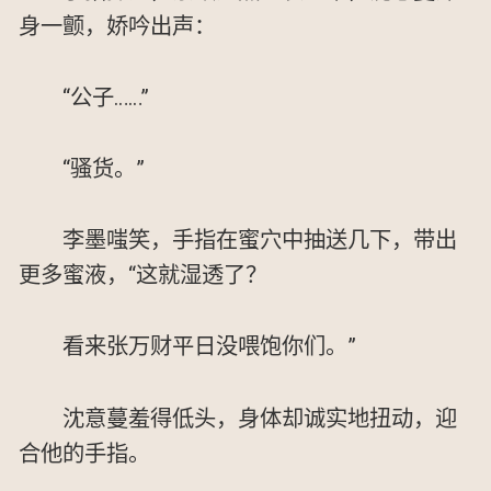
身一颤，娇吟出声：
“公子……”
“骚货。”
李墨嗤笑，手指在蜜穴中抽送几下，带出
更多蜜液，“这就湿透了？
看来张万财平日没喂饱你们。”
沈意蔓羞得低头，身体却诚实地扭动，迎
合他的手指。