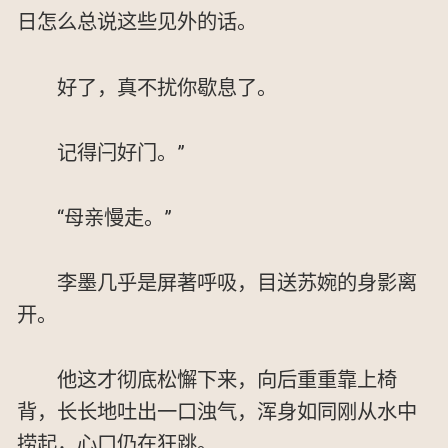
日怎么总说这些见外的话。
好了，真不扰你歇息了。
记得闩好门。”
“母亲慢走。”
李墨几乎是屏著呼吸，目送苏婉的身影离
开。
他这才彻底松懈下来，向后重重靠上椅
背，长长地吐出一口浊气，浑身如同刚从水中
捞起，心口仍在狂跳。