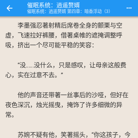
催眠系统：逍遥赘婿
more_horiz
催眠系统：逍遥赘婿 第四章：暗香浮动（3）
李墨强忍著射精后席卷全身的颤栗与空
虚，飞速拉好裤腰，借著桌帷的遮掩调整呼
吸，挤出一个尽可能平稳的笑容：
“没……没什么，只是感叹，让母亲这般费
心，实在过意不去。”
他的声音还带著一丝事后的沙哑，但好在
夜色深沉，烛光摇曳，掩饰了许多细微的异
常。
苏婉不疑有他，笑著摇头，“你这孩子，今