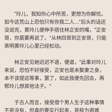
“玲儿，我知你心中所苦，更想为你解忧。
如今这荒山上恐怕只有你我二人.....”后头的话还
没说完，黄玲儿便伸手捂住林正安的嘴，“正安
哥，你莫要再说了。”从林四哥到正安哥，只能
表明黄玲儿心里已经松动。
林正安见她迟迟不语，便道，“此事对玲儿
来说，恐怕不好接受，正安也是未娶妻之身，
本不该提这等事，罢了，如此我便先回去，再
帮玲儿想其他法子。”
于古人而言，接受借个男人生子这种事情
不是没有，但真的要实行起来，是极为艰难