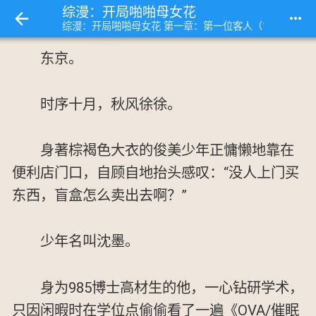
综漫：开局啪啪母女花
more_horiz
综漫：开局啪啪母女花 第一章：第一位客人（1）
东京。
时序十月，秋风徐徐。
身著棕褐色大衣的俊美少年正慵懒地靠在
便利店门口，自顾自地抬头感叹：“没人上门买
东西，盲盒怎么卖出去啊？”
少年名叫沈墨。
身为985博士高材生的他，一心钻研学术，
只因闲暇时在学位点偷偷看了一遍《OVA/催眠