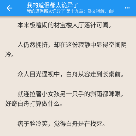
我的道侣都太诡异了
more_horiz
我的道侣都太诡异了 第十九章：卦文得解，血镇宝楼
本来极喧闹的材宝楼大厅落针可闻。
人仍然拥挤，却在这份寂静中显得空阔阴
冷。
众人目光逼视中，白舟从容走到长桌前。
就连拉著小女孩另一只手的斜雨都眯眼，
好奇白舟打算做什么。
痦子脸冷笑，觉得白舟是在找死。