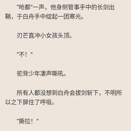
“呛都”一声，他身侧管事手中的长剑出
鞘，于白舟手中绽起一团寒光。
刃芒直冲小女孩头顶。
“不！”
驼背少年凄声嘶吼。
所有人都没想到白舟会拔剑斩下，不明所
以之下屏住了呼吸。
“撕拉！”