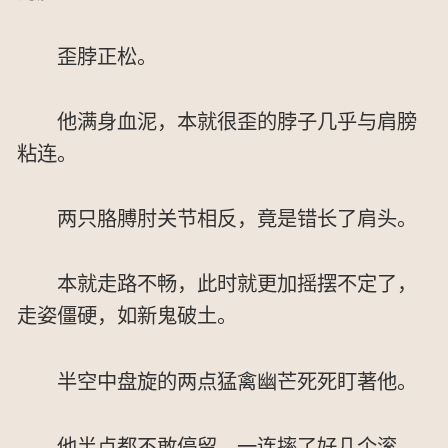
歪脖正松。
他满身血泥，本就很歪的脖子几乎与肩膀
粘连。
两只胳膊肘关节相反，竟是错长了肩头。
本就走路不畅，此时就更加摇摆不定了，
走姿僵硬，如新鬼破土。
半空中盘旋的两点猛禽幽芒死死盯著他。
他半点都不敢停留，一连摔了好几个滚，