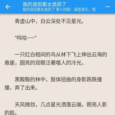
我的道侣都太诡异了
more_horiz
我的道侣都太诡异了 第十四章：道息谁引，恍惚共浴
青虚山中，白云深处不见星光。
“呜咕——”
一只红白相间的鸟从林下飞上伸出云海的
悬崖，圆亮的双眼泛著噬人的冷光。
黑黢黢的林中，肢体扭曲的身影跌跌撞
撞，奔了出来。
天风微劲，几点星光洒落云端，照亮人影
的脸。