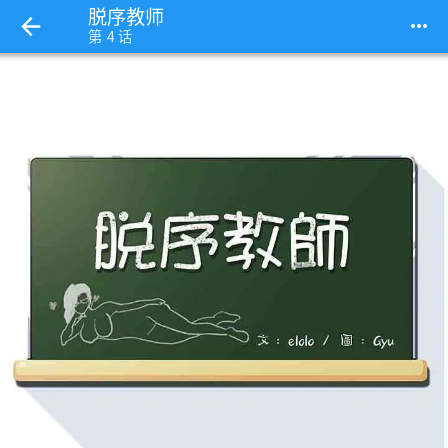
脱序教师
more_horiz
第 4 话