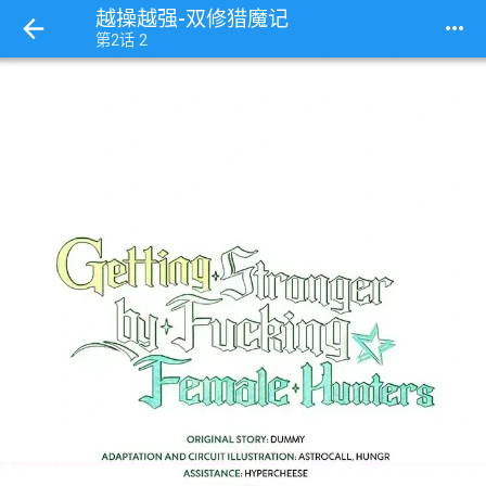
越操越强-双修猎魔记
more_horiz
第2话 2