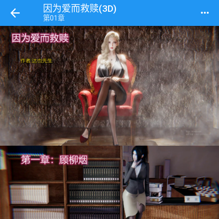
因为爱而救赎(3D)
more_horiz
第01章