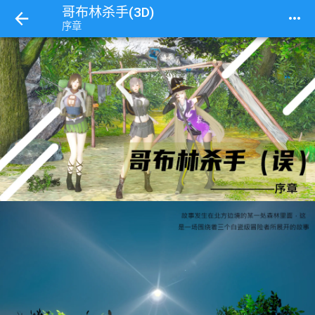
哥布林杀手(3D)
more_horiz
序章