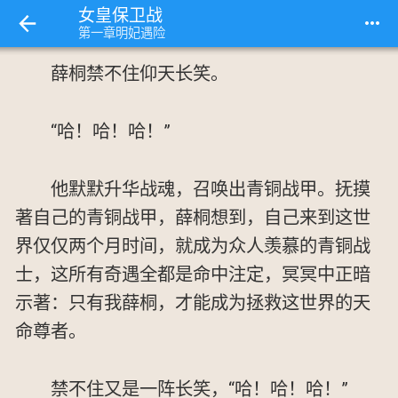
女皇保卫战
more_horiz
第一章明妃遇险
薛桐禁不住仰天长笑。
“哈！哈！哈！”
他默默升华战魂，召唤出青铜战甲。抚摸
著自己的青铜战甲，薛桐想到，自己来到这世
界仅仅两个月时间，就成为众人羡慕的青铜战
士，这所有奇遇全都是命中注定，冥冥中正暗
示著：只有我薛桐，才能成为拯救这世界的天
命尊者。
禁不住又是一阵长笑，“哈！哈！哈！”