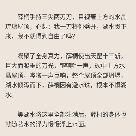
薛桐手持三尖两刃刀，目视著上方的水晶
琉璃屋顶，心想：我一刀将你劈开，湖水贯下
来，我不就得到自由了吗？
凝聚了全身真力，薛桐使出天罡十三斩，
巨大而凝重的刀光，“喀嚓”一声，砍中上方水
晶屋顶，哗啦一声巨响，整个屋顶全部坍塌，
湖水倾泻而下，薛桐因有避水珠，根本不惧湖
水。
等湖水将这里全部注满后，薛桐的身体也
就随著水的浮力慢慢浮上水面。