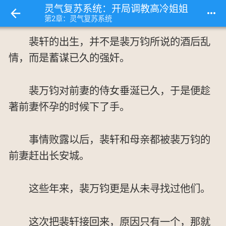
灵气复苏系统：开局调教高冷姐姐
more_horiz
第2章：灵气复苏系统
裴轩的出生，并不是裴万钧所说的酒后乱
情，而是蓄谋已久的强奸。
裴万钧对前妻的侍女垂涎已久，于是便趁
著前妻怀孕的时候下了手。
事情败露以后，裴轩和母亲都被裴万钧的
前妻赶出长安城。
这些年来，裴万钧更是从未寻找过他们。
这次把裴轩接回来，原因只有一个，那就