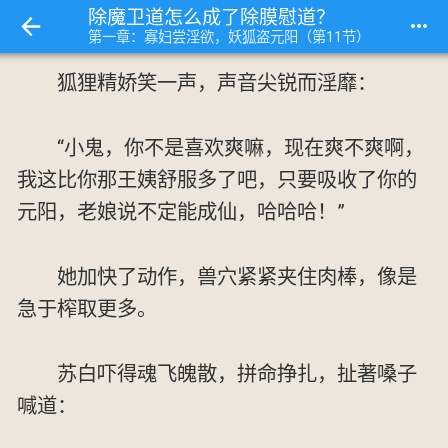
除魔卫道怎么成了除膜慰道？
more_horiz
第一章：寡妇尝淫欲，妖狐盗元阳（第11节）
狐狸精娇笑一声，声音尖锐而淫靡：
“小鬼，你不是喜欢爽嘛，现在爽不爽啊，
我这比你那王姨舒服多了吧，只要吸收了你的
元阳，老娘说不定能成仙，哈哈哈！”
她加快了动作，兽穴紧紧夹住肉棒，像是
急于榨取更多。
苏白吓得魂飞魄散，拼命挣扎，扯著嗓子
喊道：