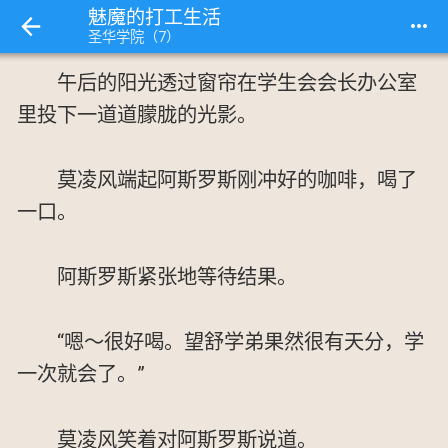
魅魔的打工生活
more_horiz
圣华学院（7）
午后的阳光透过窗帘在学生会会长办公室
里投下一道道朦胧的光影。
莫凌风端起阿斯罗斯刚冲好的咖啡，喝了
一口。
阿斯罗斯紧张地等待结果。
“嗯～很好喝。望舒学弟果然很有天分，学
一次就会了。”
莫凌风笑着对阿斯罗斯说道。