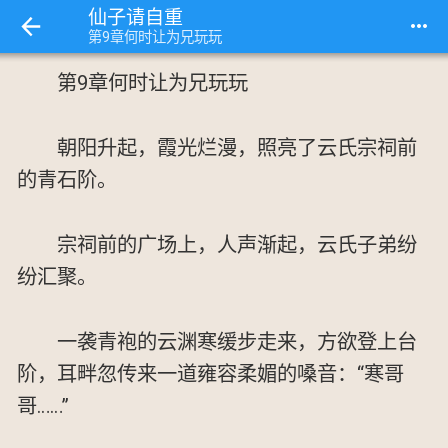
仙子请自重
more_horiz
第9章何时让为兄玩玩
第9章何时让为兄玩玩
朝阳升起，霞光烂漫，照亮了云氏宗祠前
的青石阶。
宗祠前的广场上，人声渐起，云氏子弟纷
纷汇聚。
一袭青袍的云渊寒缓步走来，方欲登上台
阶，耳畔忽传来一道雍容柔媚的嗓音：“寒哥
哥……”