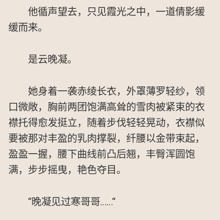
他循声望去，只见霞光之中，一道倩影缓
缓而来。
是云晚凝。
她身着一袭赤绫长衣，外罩薄罗轻纱，领
口微敞，胸前两团饱满高耸的雪肉被紧束的衣
襟托得愈发挺立，随着步伐轻轻晃动，衣襟似
要被那对丰盈的乳肉撑裂，纤腰以金带束起，
盈盈一握，腰下曲线前凸后翘，丰臀浑圆饱
满，步步摇曳，艳色夺目。
“晚凝见过寒哥哥……“