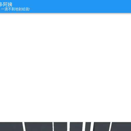
多阿姨
話 一滴不剩地射給我!