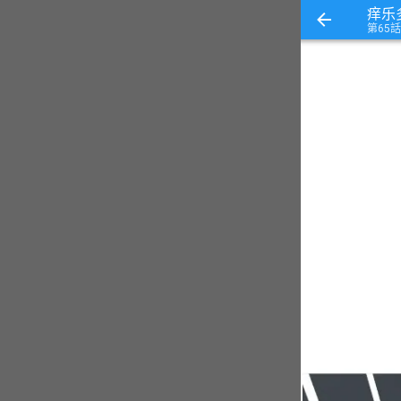
痒乐
第65