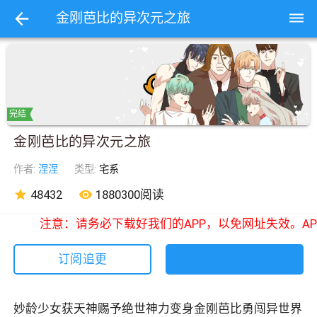
dehaze
金刚芭比的异次元之旅
完结
金刚芭比的异次元之旅
作者:
涅涅
类型:
宅系
star
48432
remove_red_eye
1880300阅读
注意：请务必下载好我们的APP，以免网址失效。AP
订阅追更
妙龄少女获天神赐予绝世神力变身金刚芭比勇闯异世界