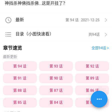
神挡杀神佛挡杀佛...这是开挂了？
access_time
最新
第 94 话
2021-12-25
format_list_bulleted
目录（小图快速看）
共94
章节速览
全部94话 >
最新更新
第 94 话
第 93 话
第 92 话
第 91 话
第 90 话
第 89 话
第 88 话
第 87 话
第 86 话
more_horiz
第 85 话
第 84 话
第 83 话