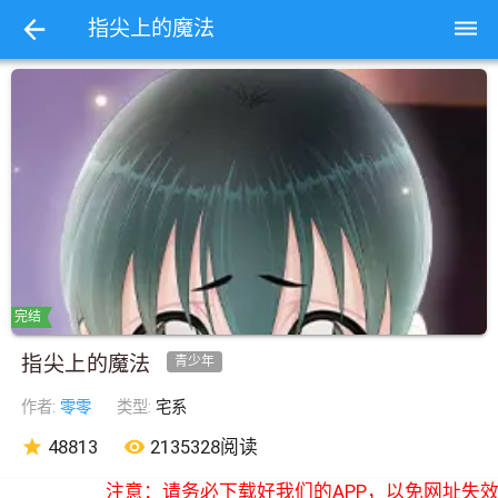
dehaze
指尖上的魔法
完结
指尖上的魔法
青少年
作者:
零零
类型:
宅系
star
48813
remove_red_eye
2135328阅读
注意：请务必下载好我们的APP，以免网址失效