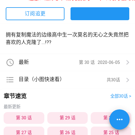
订阅追更
拥有复制魔法的边缘高中生一次莫名的无心之失竟然把
喜欢的人克隆了...!??
access_time
最新
第 30 话
2020-06-05
format_list_bulleted
目录（小图快速看）
共30
章节速览
全部30话 >
最新更新
more_horiz
第 30 话
第 29 话
第 28 话
第 27 话
第 26 话
第 25 话