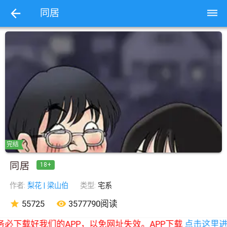
dehaze
同居
完结
同居
18+
作者:
梨花 | 梁山伯
类型:
宅系
star
55725
remove_red_eye
3577790阅读
必下载好我们的APP，以免网址失效。APP下载
点击这里进