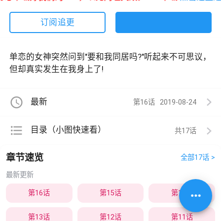
订阅追更
单恋的女神突然问到"要和我同居吗?"听起来不可思议，
但却真实发生在我身上了!
access_time
最新
第16话
2019-08-24
format_list_bulleted
目录（小图快速看）
共17
章节速览
全部17话 >
最新更新
more_horiz
第16话
第15话
第14话
第13话
第12话
第11话