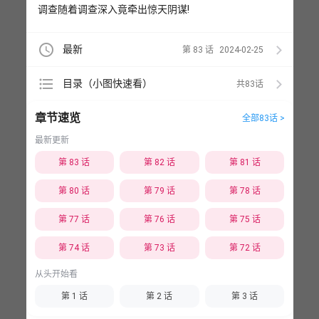
调查随着调查深入竟牵出惊天阴谋!
access_time
最新
第 83 话
2024-02-25
format_list_bulleted
目录（小图快速看）
共83
章节速览
全部83话 >
最新更新
第 83 话
第 82 话
第 81 话
第 80 话
第 79 话
第 78 话
第 77 话
第 76 话
第 75 话
第 74 话
第 73 话
第 72 话
从头开始看
第 1 话
第 2 话
第 3 话