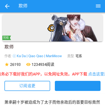
dehaze
欺师
完结
欺师
作者:
ⓒ Ka Da | Qiao Qiao | ManMeow
类型:
宅系
star
26193
remove_red_eye
1234934阅读
务必下载好我们的APP，以免网址失效。APP下载
点击这里
订阅追更
萧承嗣十岁被迫成为了太子而他亲政后的首要目标竟然