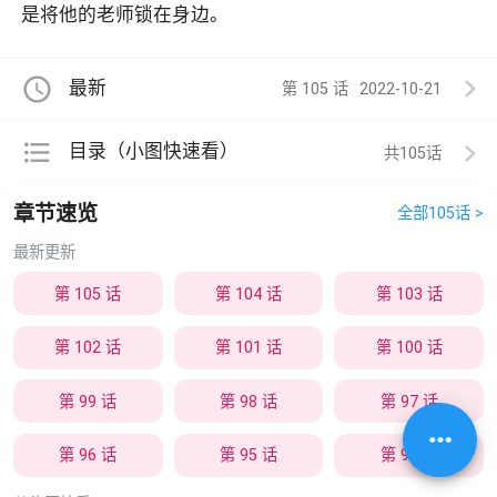
是将他的老师锁在身边。
access_time
最新
第 105 话
2022-10-21
format_list_bulleted
目录（小图快速看）
共105
章节速览
全部105话 >
最新更新
第 105 话
第 104 话
第 103 话
第 102 话
第 101 话
第 100 话
第 99 话
第 98 话
第 97 话
more_horiz
第 96 话
第 95 话
第 94 话